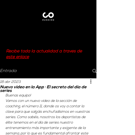
Recibe toda la actualidad a través de
este enlace
Entrada
18 abr 2023
Nuevo video en la App · El secreto del día de
series
Buenas equipo!
Vamos con un nuevo video de la sección de 
coaching, el número 11, donde os voy a contar la 
clave para que salgáis enchufadísimos en vuestras 
series. Como sabéis, nosotros los deportistas de 
élite tenemos en el día de series nuestro 
entrenamiento más importante y exigente de la 
semana, por lo que es fundamental afrontar este 