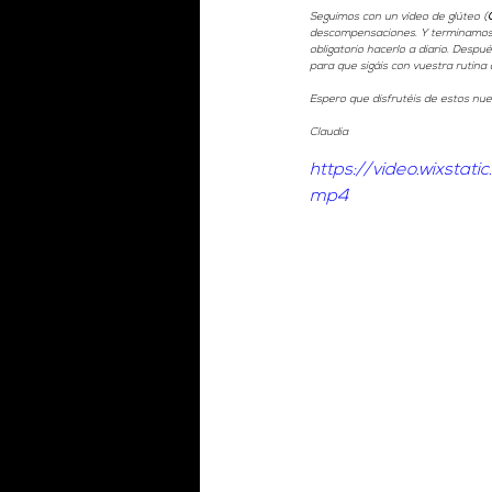
Seguimos con un vídeo de glúteo (
descompensaciones. Y terminamos l
obligatorio hacerlo a diario. Despu
para que sigáis con vuestra rutina 
Espero que disfrutéis de estos nue
Claudia
https://video.wixst
mp4