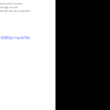
 para evitar muchas 
e digo, es casi 
 alto) del mes de noviembre 
/1080p/mp4/file.