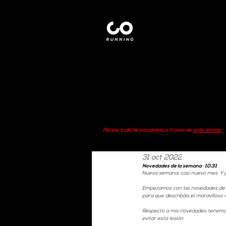
Recibe toda la actualidad a través de
este enlace
31 oct 2022
Novedades de la semana · 10.31
Nueva semana, casi nuevo mes. Y p
Empezamos con las novedades de mi
para que describáis el maravilloso 
Respecto a mis novedades tenemo
evitar esta lesión. 