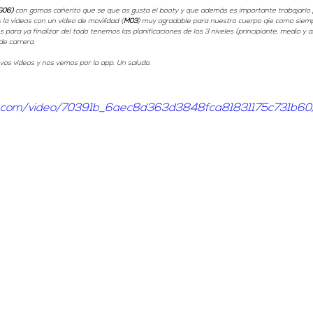
G06)
 con gomas cañerito que se que os gusta el booty y que además es importante trabajarlo
a videos con un vídeo de movilidad (
M03
) muy agradable para nuestro cuerpo qie como siempr
és para ya finalizar del todo tenemos las planificaciones de los 3 niveles (principiante, medio y
de carrera. 
vos vídeos y nos vemos por la app. Un saludo. 
atic.com/video/70391b_6aec8d363d3848fca81831175c731b60