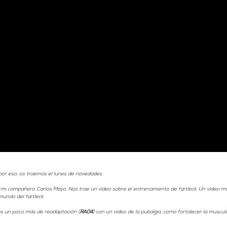
or eso, os traemos el lunes de novedades. 
 compañero Carlos Mayo. Nos trae un vídeo sobre el entrenamiento de fartleck. Un vídeo muy
mundo del fartleck. 
s un poco más de readaptación (
RA04
) con un vídeo de la pubalgia, como fortalecer la muscul