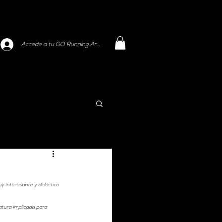
Accede a tu GO Running Area
 interesante y didáctico 
atura implicada para 