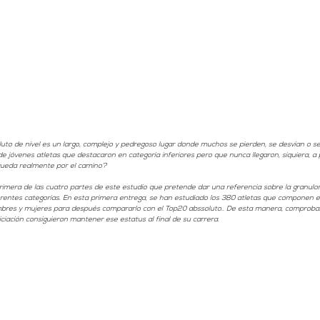
luto de nivel es un largo, complejo y pedregoso lugar donde muchos se pierden, se desvían o s
 de jóvenes atletas que destacaron en categoría inferiores pero que nunca llegaron, siquiera, a p
queda realmente por el camino? 
rimera de las cuatro partes de este estudio que pretende dar una referencia sobre la granulo
ferentes categorías. En esta primera entrega, se han estudiado los 380 atletas que componen el 
hombres y mujeres para después compararlo con el Top20 abssoluto.. De esta manera, comprob
niciación consiguieron mantener ese estatus al final de su carrera. 