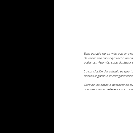
Este estudio no es más que una ref
de tener ese ranking a fecha de c
océanos . Además, cabe destacar q
La conclusión del estudio es que ta
atletas llegaron a la categoría rein
Otra de los datos a destacar es que
conclusiones en referencia al aba