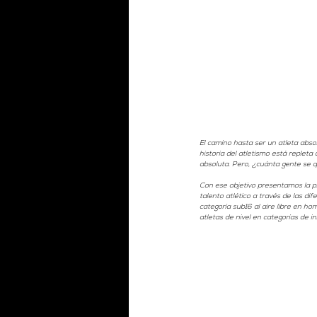
El camino hasta ser un atleta abso
historia del atletismo está repleta
absoluta. Pero, ¿cuánta gente se 
Con ese objetivo presentamos la p
talento atlético a través de las di
categoría sub16 al aire libre en 
atletas de nivel en categorías de i