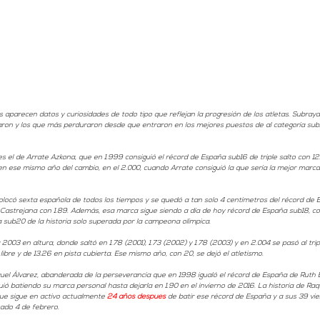
 aparecen datos y curiosidades de todo tipo que reflejan la progresión de los atletas. Subray
aron y los que más perduraron desde que entraron en los mejores puestos de al categoría sub
s el de Arrate Azkona, que en 1.999 consiguió el récord de España sub16 de triple salto con 12.
en ese mismo año del cambio, en el 2.000, cuando Arrate consiguió la que sería la mejor marca 
locó sexta española de todos los tiempos y se quedó a tan solo 4 centímetros del récord de 
Castrejana con 1.89. Además, esa marca sigue siendo a día de hoy récord de España sub18, co
 sub20 de la historia solo superada por la campeona olímpica. 
003 en altura, donde saltó en 1.78 (2001), 1.73 (2002) y 1.78 (2003) y en 2.004 se pasó al tri
libre y de 13.26 en pista cubierta. Ese mismo año, con 20, se dejó el atletismo. 
el Álvarez, abanderada de la perseverancia que en 1998 igualó el récord de España de Ruth Bei
iguió batiendo su marca personal hasta dejarla en 1.90 en el invierno de 2016. La historia de Raq
ue sigue en activo actualmente 
24 años después
 de batir ese récord de España y a sus 39 vien
ado 4 de febrero. 