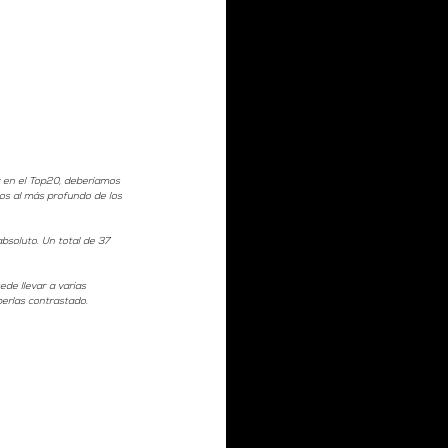
r en el Top20, deberíamos  
os al más profundo de los 
bsoluto. Un total de 37 
de llevar a varias 
erlas contrastado.