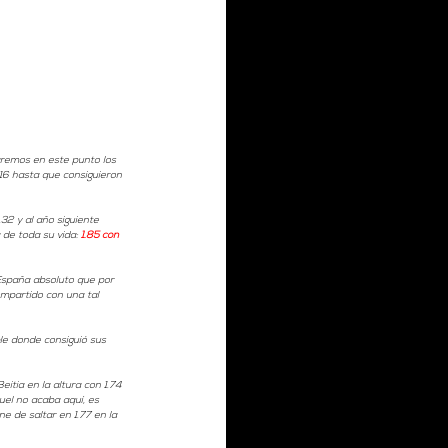
aremos en este punto los 
16 hasta que consiguieron 
32 y al año siguiente 
de toda su vida: 
1.85 con 
España absoluto que por 
mpartido con una tal 
ple donde consiguió sus 
tia en la altura con 1.74 
uel no acaba aquí, es 
e de saltar en 1.77 en la 