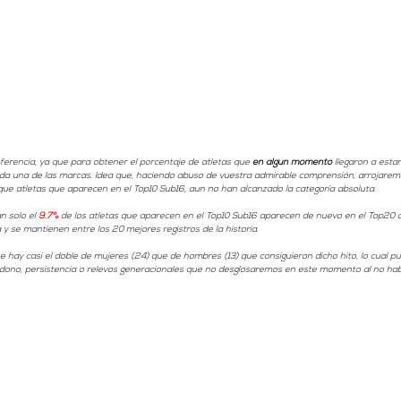
erencia, ya que para obtener el porcentaje de atletas que 
en algún momento
 llegaron a esta
ada una de las marcas. Idea que, haciendo abuso de vuestra admirable comprensión, arrojarem
ue atletas que aparecen en el Top10 Sub16, aun no han alcanzado la categoría absoluta. 
n solo el 
9.7%
 de los atletas que aparecen en el Top10 Sub16 aparecen de nuevo en el Top20 a
a y se mantienen entre los 20 mejores registros de la historia. 
 hay casi el doble de mujeres (24) que de hombres (13) que consiguieron dicho hito, lo cual pue
ndono, persistencia o relevos generacionales que no desglosaremos en este momento al no hab