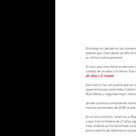
Entrando en detalle en los números
atletas que más rápido se difumin
su última marca personal. 
El caso que más llama la atención e
cambió de prueba a la altura. Fue 
¡16 años y 2 meses! 
Esa marca fue tan buena que se co
aquel entonces ostentaba Carlota 
Ruth Beitia, y segunda mejor marca
Arrate continuó compitiendo hasta 2
marcas personales de 13.06 al aire 
En el otro extremo, tenemos a Raqu
y que tras la friolera de 17 años s
más, todavía no ha terminado ya q
pista cubierta de Salamanca el pas