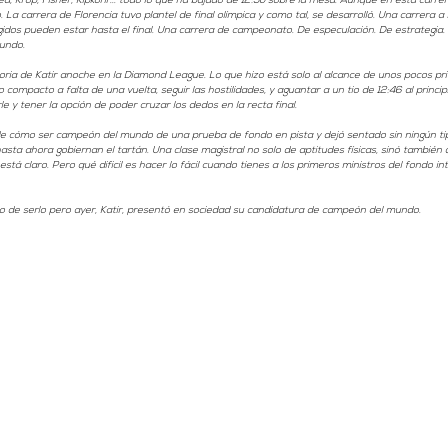
, Krop, Fisher, Kipkorir... todo lo que ha bajado de 12:50 sobre la mesa. Aunque en esta carrera
. La carrera de Florencia tuvo plantel de final olímpica y como tal, se desarrolló. Una carrera 
egidos pueden estar hasta el final. Una carrera de campeonato. De especulación. De estrategia. 
undo.
toria de Katir anoche en la Diamond League. Lo que hizo está solo al alcance de unos pocos priv
 compacto a falta de una vuelta, seguir las hostilidades, y aguantar a un tio de 12:46 al princip
le y tener la opción de poder cruzar los dedos en la recta final. 
l de cómo ser campeón del mundo de una prueba de fondo en pista y dejó sentado sin ningún ti
asta ahora gobiernan el tartán. Una clase magistral no solo de aptitudes físicas, sinó también d
tá claro. Pero qué dificil es hacer lo fácil cuando tienes a los primeros ministros del fondo in
gno de serlo pero ayer, Katir, presentó en sociedad su candidatura de campeón del mundo. 