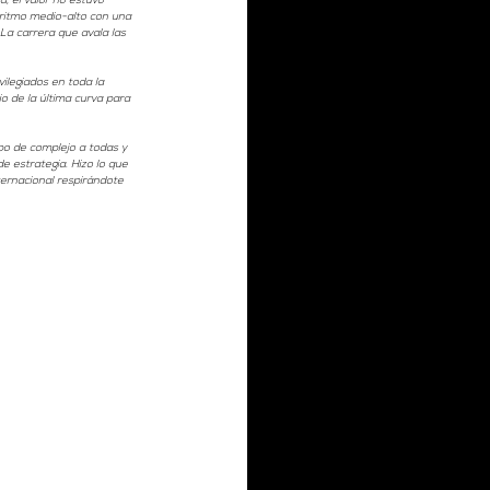
, el valor no estuvo 
a ritmo medio-alto con una 
La carrera que avala las 
ilegiados en toda la 
io de la última curva para 
po de complejo a todas y 
e estrategia. Hizo lo que 
ternacional respirándote 