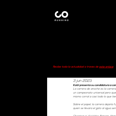
Recibe toda la actualidad a través de
este enlace
3 jun 2023
Katir presenta su candidatura a c
La carrera de anoche es la carrera
un campeonato universal pero que e
mismo corral a casi todo lo que tien
Sobre el papel, la carrera dejaría 
quien se llevara el gato al agua s