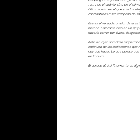
Chepteguei, Kejelcha, Barega, Ahmed
tanto en el cuánto, sino en el cómo
última vuelta en el que solo los el
candidaturas a ser campeón del m
Ese es el verdadero valor de la vic
historia. Colocarse bien en un grupo
hacerle correr por fuera, desgastar
Katir dio ayer una clase magistra
cada una de las instituciones que h
hay que hacer. Lo que parece que es
en la nuca. 
El verano dirá si finalmente es di