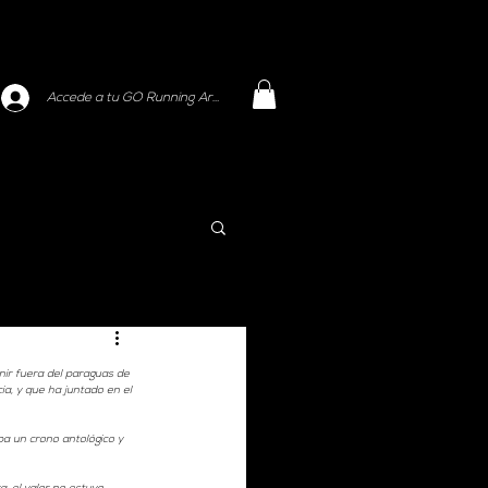
Accede a tu GO Running Area
nir fuera del paraguas de 
a, y que ha juntado en el 
ba un crono antológico y 