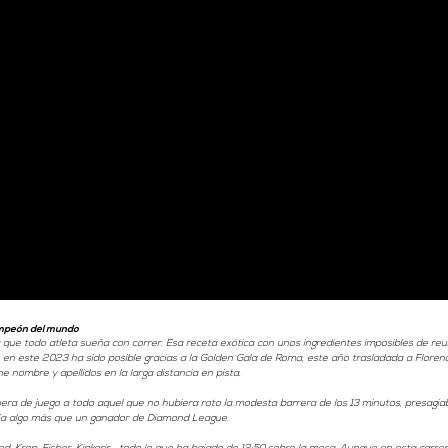
ampeón del mundo
 que todo atleta sueña con correr. Esa receta exótica con unos ingredientes imposibles de reu
n este 2023 ha sido posible gracias a la Golden Gala de Roma, este año trasladada a Florenci
e nombre y apellidos en la larga distancia en pista. 
fuera de juego a todo aquel que no hubiera roto la modesta barrera de los 13 minutos, presagia
ería algo más que un ganador de Diamond League. 