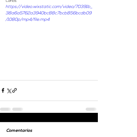
Carlos. 
https://video.wixstatic.com/video/70391b_
38a6a5762a3940bc88c7bcb856bcdb09
/1080p/mp4/file.mp4
Comentarios