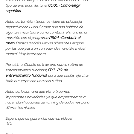
enseñaros a elegir cual son las mejores para cada 
tipo de entrenamiento, el 
CO05 · Cómo elegir 
zapatillas.
Además, también tenemos video de psicología 
deportiva con Lucía Gómez que nos hablará de 
algo tan importante como combatir el muro en un 
maratón con el programa 
PS04 · Combatir el 
muro.
 Dentro podréis ver las diferentes etapas 
por las que pasa un corredor de maratón a nivel 
mental. Muy interesante.
Por último, Claudia os trae una nueva rutina de 
entrenamiento funcional, 
F02 · 20' de 
entrenamiento funcional,
 para que podáis ejercitar 
todo el cuerpo con una sola rutina
Además, la semana que viene traemos 
importantes novedades ya que empezaremos a 
hacer planificaciones de running de cada mes para 
diferentes niveles. 
Espero que os gusten los nuevos videos!
GO!