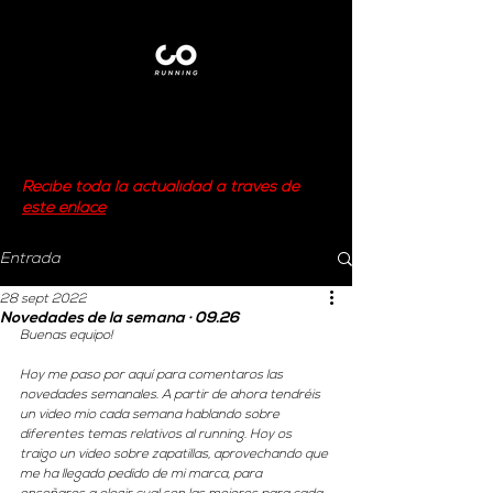
Recibe toda la actualidad a través de
este enlace
Entrada
28 sept 2022
Novedades de la semana · 09.26
Buenas equipo!
Hoy me paso por aquí para comentaros las 
novedades semanales. A partir de ahora tendréis 
un video mio cada semana hablando sobre 
diferentes temas relativos al running. Hoy os 
traigo un video sobre zapatillas, aprovechando que 
me ha llegado pedido de mi marca, para 