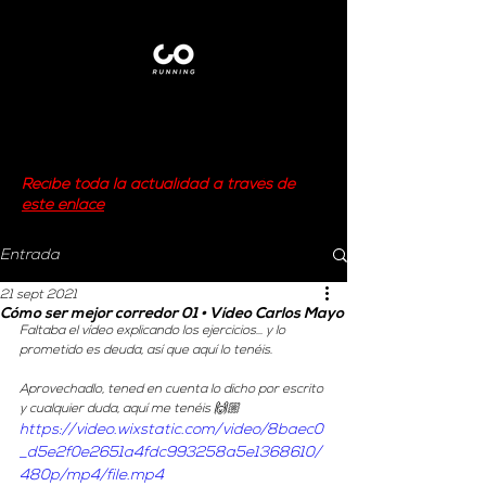
Recibe toda la actualidad a través de
este enlace
Entrada
21 sept 2021
Cómo ser mejor corredor 01 • Vídeo Carlos Mayo
Faltaba el vídeo explicando los ejercicios... y lo 
prometido es deuda, así que aquí lo tenéis.
Aprovechadlo, tened en cuenta lo dicho por escrito 
y cualquier duda, aquí me tenéis 🙌🏼
https://video.wixstatic.com/video/8baec0
_d5e2f0e2651a4fdc993258a5e1368610/
480p/mp4/file.mp4