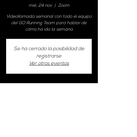
mié, 24 nov
  |  
Zoom
Videollamada semanal con todo el equipo
del GO Running Team para hablar de
cómo ha ido la semana
Se ha cerrado la posibilidad de
registrarse
Ver otros eventos
Horario y ubicación
24 nov 2021, 22:00 – 22:30
Zoom
Compartir este evento