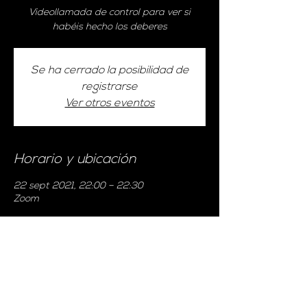
Videollamada de control para ver si
habéis hecho los deberes
Se ha cerrado la posibilidad de
registrarse
Ver otros eventos
Horario y ubicación
22 sept 2021, 22:00 – 22:30
Zoom
Invitados
+7 otros invitados