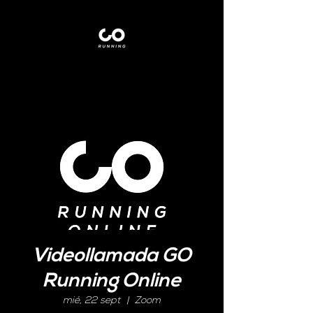
Videollamada GO
Running Online
mié, 22 sept
  |  
Zoom