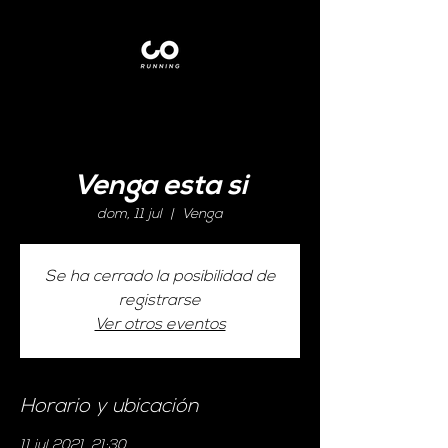
Venga esta si
dom, 11 jul
  |  
Venga
Se ha cerrado la posibilidad de
registrarse
Ver otros eventos
Horario y ubicación
11 jul 2021, 21:30