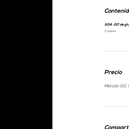
Contenid
G04 · 20' de gl
.
2 pasos
Precio
Método GO, 
Compart