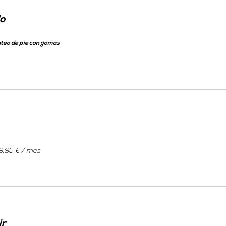
o
uteo de pie con gomas
9,95 € / mes
ir