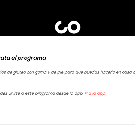
rata el programa
icios de gluteo con goma y de pie para que puedas hacerlo en casa o
es unirte a este programa desde la app.
Ir a la app