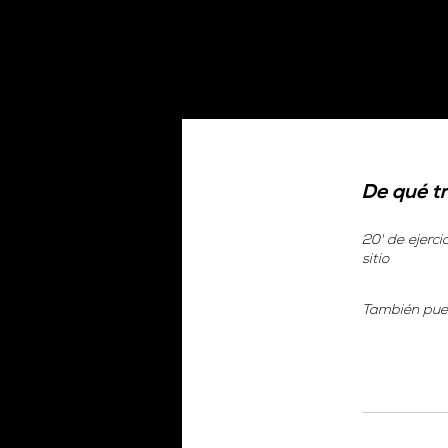
De qué t
20' de ejerc
sitio
También pued