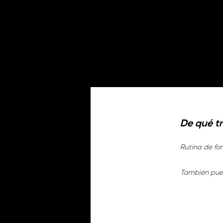
De qué t
Rutina de for
También pued