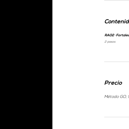
Contenid
RA02 · Fortalec
.
2 pasos
Precio
Método GO, 