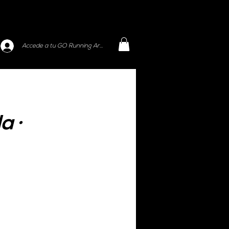
Accede a tu GO Running Area
a ·