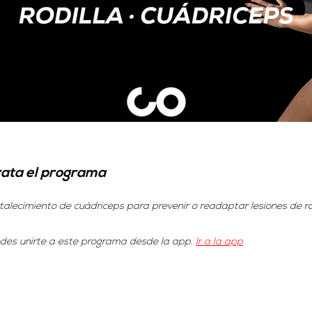
rata el programa
talecimiento de cuádriceps para prevenir o readaptar lesiones de rod
es unirte a este programa desde la app.
Ir a la app