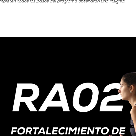
mpleten todos los pasos del programa obtendrán una insignia.