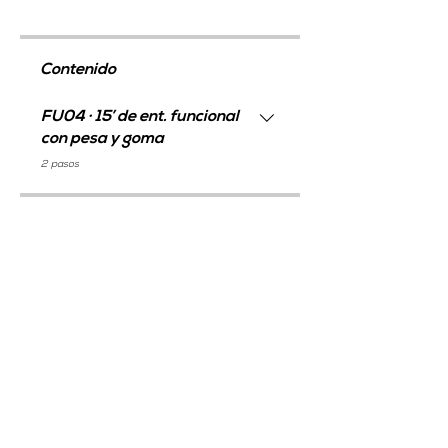
Contenido
FU04 · 15’ de ent. funcional
con pesa y goma
.
2 pasos
Precio
Método GO, 9,95 € / mes
Compartir