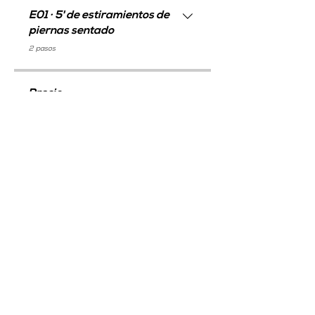
E01 · 5' de estiramientos de
piernas sentado
.
2 pasos
Precio
Método GO, 9,95 € / mes
Compartir
GO