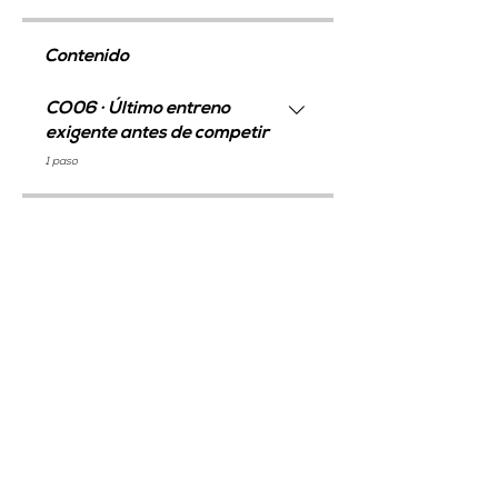
Contenido
CO06 · Último entreno
exigente antes de competir
.
1 paso
Precio
Método GO, 9,95 € / mes
Compartir