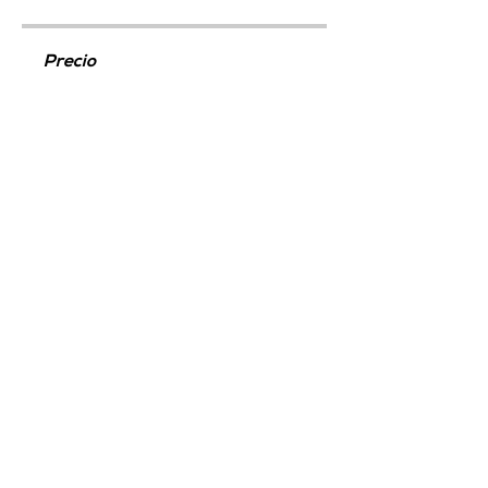
Precio
Método GO, 9,95 € / mes
Compartir
GO